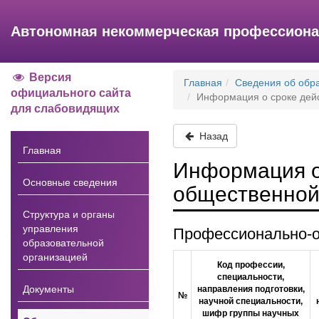
Автономная некоммерческая профессиона
Версия
Главная
Сведения об обр
официального сайта
Информация о сроке дей
для слабовидящих
Назад
Главная
Информация о
Основные сведения
общественной
Структура и органы
управления
Профессионально-о
образовательной
организацией
Код профессии,
специальности,
Документы
направления подготовки,
№
научной специальности,
шифр группы научных