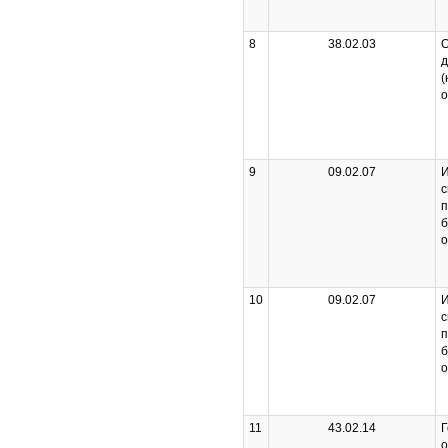
8
38.02.03
О
д
(
о
9
09.02.07
с
п
б
о
10
09.02.07
с
п
б
о
11
43.02.14
Г
о