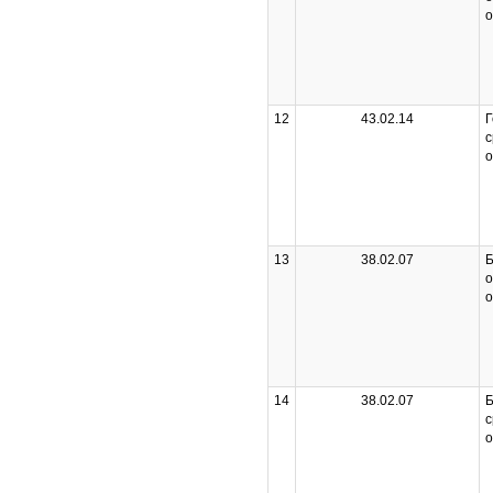
о
12
43.02.14
Г
с
о
13
38.02.07
Б
о
о
14
38.02.07
Б
с
о