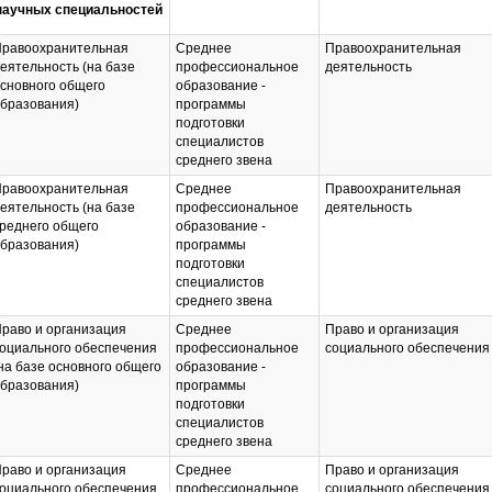
научных специальностей
равоохранительная
Среднее
Правоохранительная
еятельность (на базе
профессиональное
деятельность
сновного общего
образование -
бразования)
программы
подготовки
специалистов
среднего звена
равоохранительная
Среднее
Правоохранительная
еятельность (на базе
профессиональное
деятельность
реднего общего
образование -
бразования)
программы
подготовки
специалистов
среднего звена
раво и организация
Среднее
Право и организация
оциального обеспечения
профессиональное
социального обеспечения
на базе основного общего
образование -
бразования)
программы
подготовки
специалистов
среднего звена
раво и организация
Среднее
Право и организация
оциального обеспечения
профессиональное
социального обеспечения