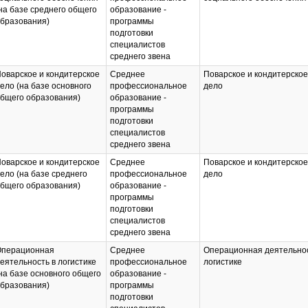
на базе среднего общего
образование -
бразования)
программы
подготовки
специалистов
среднего звена
оварское и кондитерское
Среднее
Поварское и кондитерское
ело (на базе основного
профессиональное
дело
бщего образования)
образование -
программы
подготовки
специалистов
среднего звена
оварское и кондитерское
Среднее
Поварское и кондитерское
ело (на базе среднего
профессиональное
дело
бщего образования)
образование -
программы
подготовки
специалистов
среднего звена
перационная
Среднее
Операционная деятельнос
еятельность в логистике
профессиональное
логистике
на базе основного общего
образование -
бразования)
программы
подготовки