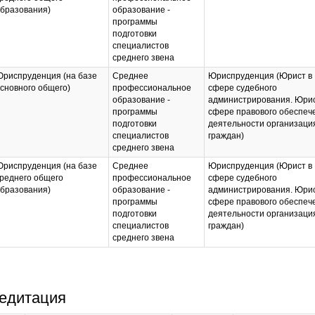
бразования)
образование -
программы
подготовки
специалистов
среднего звена
риспруденция (на базе
Среднее
Юриспруденция (Юрист в
сновного общего)
профессиональное
сфере судебного
образование -
администрирования. Юрис
программы
сфере правового обеспеч
подготовки
деятельности организаци
специалистов
граждан)
среднего звена
риспруденция (на базе
Среднее
Юриспруденция (Юрист в
реднего общего
профессиональное
сфере судебного
бразования)
образование -
администрирования. Юрис
программы
сфере правового обеспеч
подготовки
деятельности организаци
специалистов
граждан)
среднего звена
едитация