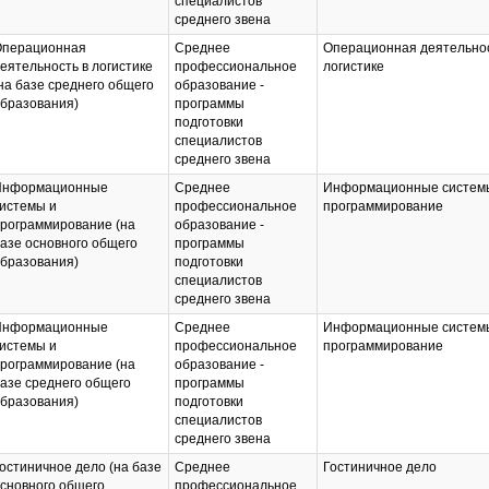
специалистов
среднего звена
перационная
Среднее
Операционная деятельнос
еятельность в логистике
профессиональное
логистике
на базе среднего общего
образование -
бразования)
программы
подготовки
специалистов
среднего звена
Информационные
Среднее
Информационные систем
истемы и
профессиональное
программирование
рограммирование (на
образование -
азе основного общего
программы
бразования)
подготовки
специалистов
среднего звена
Информационные
Среднее
Информационные систем
истемы и
профессиональное
программирование
рограммирование (на
образование -
азе среднего общего
программы
бразования)
подготовки
специалистов
среднего звена
остиничное дело (на базе
Среднее
Гостиничное дело
сновного общего
профессиональное