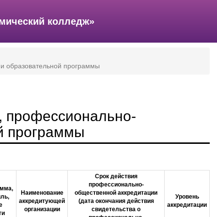
емический колледж»
ии образовательной программы
, профессионально-
й программы
Срок действия
профессионально-
мма,
Наименование
общественной аккредитации
ль,
Уровень
аккредитующей
(дата окончания действия
е
аккредитации
организации
свидетельства о
ти