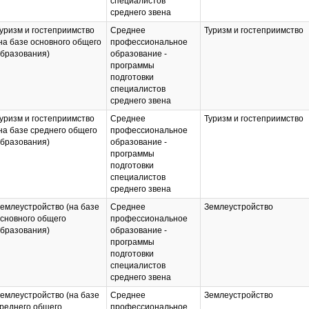
специалистов
среднего звена
уризм и гостеприимство
Среднее
Туризм и гостеприимство
на базе основного общего
профессиональное
бразования)
образование -
программы
подготовки
специалистов
среднего звена
уризм и гостеприимство
Среднее
Туризм и гостеприимство
на базе среднего общего
профессиональное
бразования)
образование -
программы
подготовки
специалистов
среднего звена
емлеустройство (на базе
Среднее
Землеустройство
сновного общего
профессиональное
бразования)
образование -
программы
подготовки
специалистов
среднего звена
емлеустройство (на базе
Среднее
Землеустройство
реднего общего
профессиональное