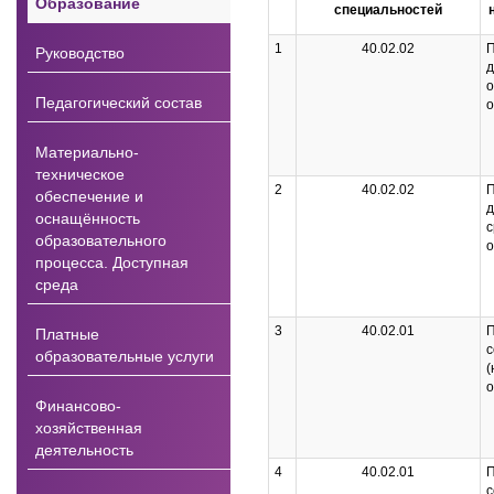
Образование
специальностей
1
40.02.02
П
Руководство
д
о
Педагогический состав
о
Материально-
техническое
2
40.02.02
П
обеспечение и
д
оснащённость
с
образовательного
о
процесса. Доступная
среда
3
40.02.01
П
Платные
с
образовательные услуги
(
о
Финансово-
хозяйственная
деятельность
4
40.02.01
П
с