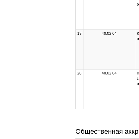
о
19
40.02.04
Ю
о
20
40.02.04
Ю
с
о
Общественная аккр