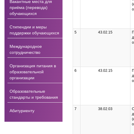
Вакантные места для
(
приёма (перевода)
о
обучающихся
Стипендии и меры
5
43.02.15
П
поддержки обучающихся
д
о
Международное
сотрудничество
Организация питания в
6
43.02.15
П
образовательной
д
организации
о
Образовательные
стандарты и требования
7
38.02.03
О
Абитуриенту
д
(
о