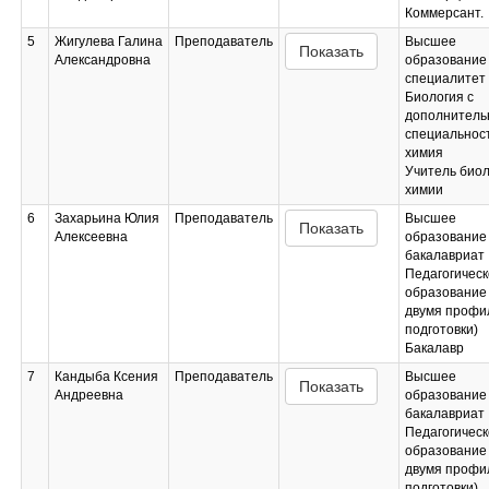
Коммерсант.
5
Жигулева Галина
Преподаватель
Высшее
Показать
Александровна
образование 
специалитет
Биология с
дополнитель
специальнос
химия
Учитель биол
химии
6
Захарьина Юлия
Преподаватель
Высшее
Показать
Алексеевна
образование 
бакалавриат
Педагогическ
образование 
двумя профи
подготовки)
Бакалавр
7
Кандыба Ксения
Преподаватель
Высшее
Показать
Андреевна
образование 
бакалавриат
Педагогическ
образование 
двумя профи
подготовки)