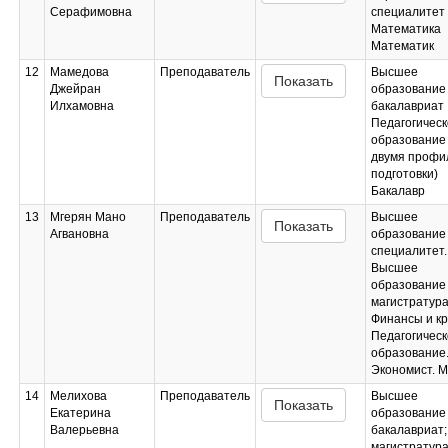
Серафимовна
специалитет
Математика
Математик
12
Мамедова
Преподаватель
Высшее
Показать
Джейран
образование 
Илхамовна
бакалавриат
Педагогическ
образование 
двумя профи
подготовки)
Бакалавр
13
Мгерян Мано
Преподаватель
Высшее
Показать
Агвановна
образование 
специалитет.
Высшее
образование 
магистратур
Финансы и кр
Педагогическ
образование
Экономист. М
14
Мелихова
Преподаватель
Высшее
Показать
Екатерина
образование 
Валерьевна
бакалавриат;
магистратур