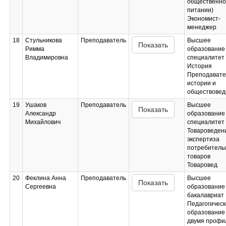
общественн
питании)
Экономист-
менеджер
18
Стульникова
Преподаватель
Высшее
Показать
Римма
образование 
Владимировна
специалитет
История
Преподавате
истории и
обществовед
19
Ушаков
Преподаватель
Высшее
Показать
Александр
образование 
Михайлович
специалитет
Товароведен
экспертиза
потребитель
товаров
Товаровед
20
Феклина Анна
Преподаватель
Высшее
Показать
Сергеевна
образование 
бакалавриат
Педагогическ
образование 
двумя профи