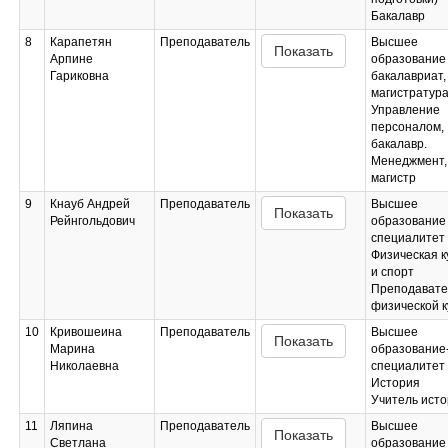
Бакалавр
8
Карапетян
Преподаватель
Высшее
Показать
Арпине
образование 
Гариковна
бакалавриат,
магистратур
Управление
персоналом,
бакалавр.
Менеджмент,
магистр
9
Кнауб Андрей
Преподаватель
Высшее
Показать
Рейнгольдович
образование 
специалитет
Физическая к
и спорт
Преподавате
физической к
10
Кривошеина
Преподаватель
Высшее
Показать
Марина
образование
Николаевна
специалитет
История
Учитель ист
11
Ляпина
Преподаватель
Высшее
Показать
Светлана
образование 