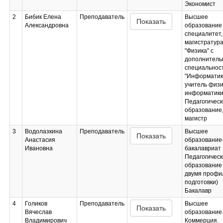
Экономист
2
Бибик Елена
Преподаватель
Высшее
Показать
Александровна
образование 
специалитет,
магистратур
"Физика" с
дополнитель
специальнос
"Информатик
учитель физи
информатики
Педагогическ
образование
магистр
3
Водолазкина
Преподаватель
Высшее
Показать
Анастасия
образование
Ивановна
бакалавриат
Педагогическ
образование 
двумя профи
подготовки)
Бакалавр
4
Голиков
Преподаватель
Высшее
Показать
Вячеслав
образование
Владимирович
Коммерция.