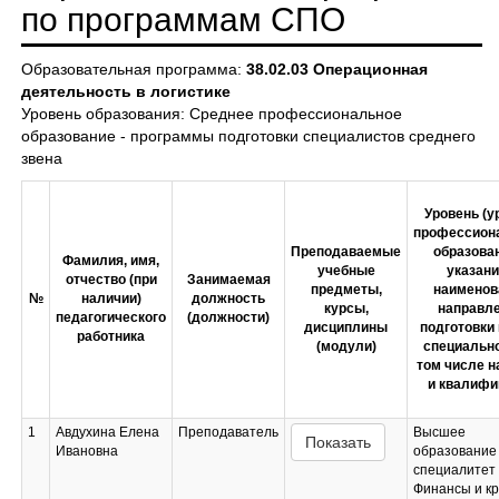
по программам СПО
Образовательная программа:
38.02.03 Операционная
деятельность в логистике
Уровень образования: Среднее профессиональное
образование - программы подготовки специалистов среднего
звена
Уровень (у
профессион
Преподаваемые
образова
Фамилия, имя,
учебные
указан
отчество (при
Занимаемая
предметы,
наименов
№
наличии)
должность
курсы,
направл
педагогического
(должности)
дисциплины
подготовки 
работника
(модули)
специально
том числе н
и квалифи
1
Авдухина Елена
Преподаватель
Высшее
Показать
Ивановна
образование 
специалитет
Финансы и к