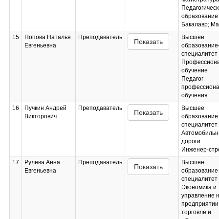
Педагогическ
образование
Бакалавр; Ма
15
Попова Наталья
Преподаватель
Высшее
Показать
Евгеньевна
образование
специалитет
Профессион
обучение
Педагог
профессиона
обучения
16
Пучкин Андрей
Преподаватель
Высшее
Показать
Викторович
образование 
специалитет
Автомобиль
дороги
Инженер-стр
17
Рулева Анна
Преподаватель
Высшее
Показать
Евгеньевна
образование 
специалитет
Экономика и
управление 
предприятии 
торговле и