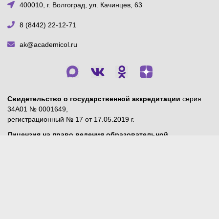
400010, г. Волгоград, ул. Качинцев, 63
8 (8442) 22-12-71
ak@academicol.ru
Свидетельство о государственной аккредитации
серия
34А01 № 0001649,
регистрационный № 17 от 17.05.2019 г.
Лицензия на право ведения образовательной
деятельности
№ Л035-01239-34/00232058, регистрационный
№ 76 от 28.12.2020 г.
Нашли ошибку? Сообщите нам! Выделите и нажмите одновременно Ctr и Enter
Ваш визит передан в систему reCAPTCHA от Google.
Политика конфиденциальности
и
Условия предоставления
.
Страница БПОО/РУМЦ СПО