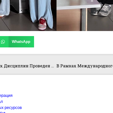
WhatsApp
Преподавателем Кафедры Юридических Дисциплин Проведен Открытый Урок По Дисциплине «Правоохранительные И Судебные Органы» С Приглашением Практического Работника
ерация
ал
ых ресурсов