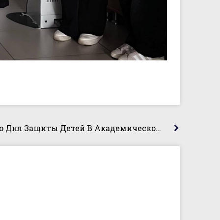
В Рамках Международного Дня Защиты Детей В Академическом Колледже Состоялось Мероприятие Для Ребятишек Общества Помощи Детям Имени Л.С. Выготского