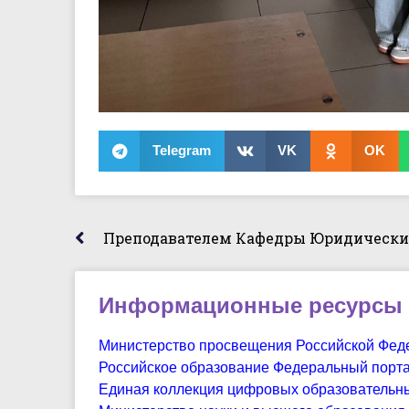
Telegram
VK
OK
Информационные ресурсы
Министерство просвещения Российской Фед
Российское образование Федеральный порт
Единая коллекция цифровых образовательн