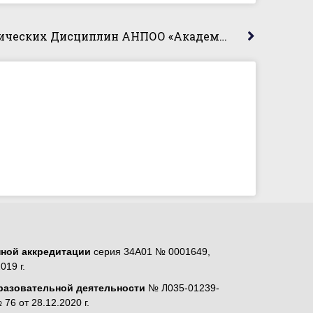
Студенты Кафедры Юридических Дисциплин АНПОО «Академический Колледж» Приняли Участие Во Всероссийской Олимпиаде «Уголовное Право И Уголовный Процесс»
нной аккредитации
серия 34А01 № 0001649,
019 г.
разовательной деятельности
№ Л035-01239-
76 от 28.12.2020 г.