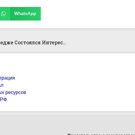
WhatsApp
20 Октября 2024 В Академическом Колледже Состоялся Интересный И Познавательный Круглый Стол, В Котором Приняли Участие Студенты Групп 3ИСП 9-1 И 3ИСП 9-3.
ерация
ал
ых ресурсов
 РФ