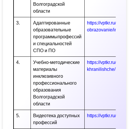
Волгоградской
области
3.
Адаптированные
https://vptkr.ru/ru/In
образовательные
obrazovanie/index.
программыпрофессий
и специальностей
СПО и ПО
4.
Учебно-методические
https://vptkr.ru/ru/In
материалы
khranilishche/index
инклюзивного
профессионального
образования
Волгоградской
области
5.
Видеотека доступных
https://vptkr.ru/ru/li
профессий