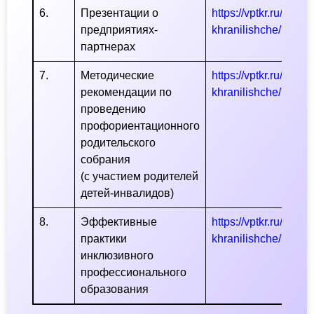
6.
Презентации о
https://vptkr.ru/ru/In
предприятиях-
khranilishche/index
партнерах
7.
Методические
https://vptkr.ru/ru/In
рекомендации по
khranilishche/index
проведению
профориентационного
родительского
собрания
(с участием родителей
детей-инвалидов)
8.
Эффективные
https://vptkr.ru/ru/In
практики
khranilishche/index
инклюзивного
профессионального
образования