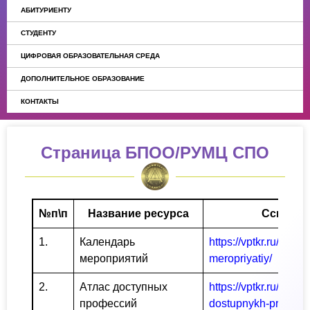
АБИТУРИЕНТУ
СТУДЕНТУ
ЦИФРОВАЯ ОБРАЗОВАТЕЛЬНАЯ СРЕДА
ДОПОЛНИТЕЛЬНОЕ ОБРАЗОВАНИЕ
КОНТАКТЫ
Страница БПОО/РУМЦ СПО
№п\п
Название ресурса
Ссылка 
1.
Календарь
https://vptkr.ru/ru/In
мероприятий
meropriyatiy/
2.
Атлас доступных
https://vptkr.ru/ru/Ink
профессий
dostupnykh-proffessi