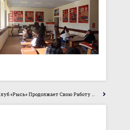
Военно-Патриотический Клуб «Рысь» Продолжает Свою Работу На Площадке Академического Колледжа