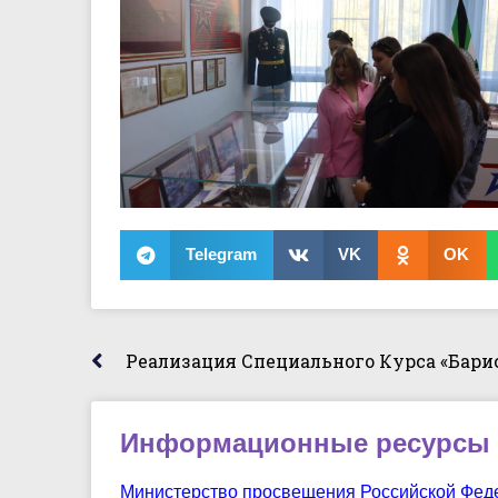
Telegram
VK
OK
Реализация Специального Курса «Бари
Информационные ресурсы
Министерство просвещения Российской Фед