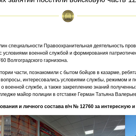
ин специальности Правоохранительная деятельность прове
 с условиями военной службой и формирования патриотиче
60 Волгоградского гарнизона.
итории части, познакомили с бытом бойцов в казарме, ребя
вопросы, интересовались условиями службы, режимом и по
о военной службе, а также закреплению знаний полученны
олледже майор полиции в отставке Герман Татьяна Валерье
вания и личного состава в\ч № 12760
за интересную 