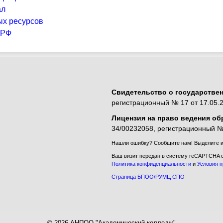
ал
ых ресурсов
 РФ
Свидетельство о государстве
регистрационный № 17 от 17.05.2
Лицензия на право ведения об
34/00232058, регистрационный № 
Нашли ошибку? Сообщите нам! Выделите и 
Ваш визит передан в систему reCAPTCHA о
Политика конфиденциальности
и
Условия 
Страница БПОО/РУМЦ СПО
©
2026
АНПОО "Академический колледж"