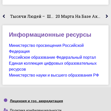
Тысячи Людей – Школьники, Студенты, Родители, Педагоги – Все Вместе Собрались На Волгоградском Образовательном Форуме «Образование-2025», Чтобы Окунуться В Мир Новых Знаний И Возможностей!
20 Марта На Базе Академического Колледжа Состоялась Встреча Студентов С Помощником Прокурора Дзержинского Района Г. Волгограда Янкиной Яной Михайловной
Информационные ресурсы
Министерство просвещения Российской
Федерация
Российское образование Федеральный портал
Единая коллекция цифровых образовательных
ресурсов
Министерство науки и высшего образования РФ
Лицензия и гос. аккредитация
Политика конфиденциальности